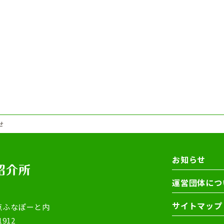
せ
お知らせ
運営団体につ
サイトマップ
点ふなぽーと内
1912