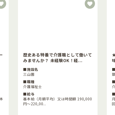
ー
歴史ある特養で介護職として働いて
みませんか？ 未経験OK！経...
■施設名
三山園
■職種
介護福祉士
■給与
基本
基本給（月額平均）又は時間額 190,000
月
円～220,00...
回