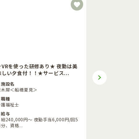
★VRを使った研修あり★ 夜勤は美
【年収３６６
味しい夕食付！！★サービス...
可・駅徒歩５分
■施設名
■施設名
銀木犀＜船橋夏見＞
前原ハート 訪問
■職種
■職種
介護福祉士
介護福祉士
■給与
■給与
給240,000円～ 夜勤手当6,000円/回5
介護福祉士 月給￥
分、資格...
＋処遇改善手当(業.