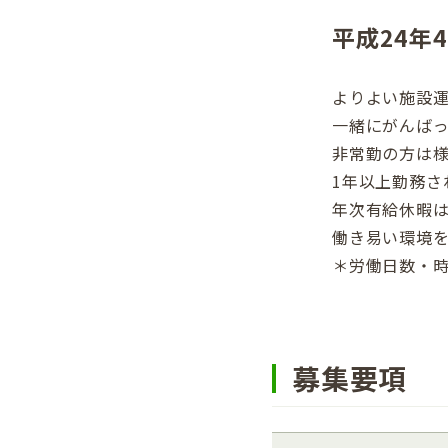
平成24年
よりよい施設
一緒にがんば
非常勤の方は
1年以上勤務さ
年次有給休暇
働き易い環境
＊労働日数・
募集要項