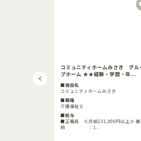
養護老人ホーム
コミュニティホームみさき グル
消化率が...
プホーム ★★経験・学歴・年...
■施設名
か音の杜
コミュニティホームみさき
■職種
介護福祉士
■給与
から（最低保証賃金
■正職員 ≪月給231,000円以上≫ 
給 ：1...