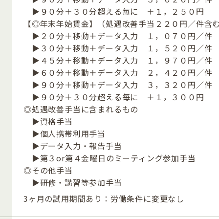
▶９０分＋３０分超える毎に ＋１，２５０円
【◎年末年始賃金】（処遇改善手当２２０円／件含
▶２０分＋移動＋データ入力 １，０７０円／件
▶３０分＋移動＋データ入力 １，５２０円／件
▶４５分＋移動＋データ入力 １，９７０円／件
▶６０分＋移動＋データ入力 ２，４２０円／件
▶９０分＋移動＋データ入力 ３，３２０円／件
▶９０分＋３０分超える毎に ＋１，３００円
◎処遇改善手当に含まれるもの
▶資格手当
▶個人携帯利用手当
▶データ入力・報告手当
▶第３or第４金曜日のミーティング参加手当
◎その他手当
▶研修・講習等参加手当
3ヶ月の試用期間あり：労働条件に変更なし