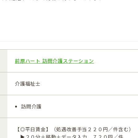
前原ハート 訪問介護ステーション
介護福祉士
訪問介護
【◎平日賃金】（処遇改善手当２２０円／件含む）
▶２０分＋移動＋データ入力 ７２０円／件