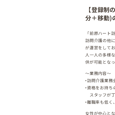
【登録制の
分＋移動)
「前原ハート訪
訪問介護の他に
が運営をして
人一人の多様
供が可能となっ
～業務内容～
‣訪問介護業務
‣資格をお持ち
スタッフが丁
‣離職率も低く
女性が中心と