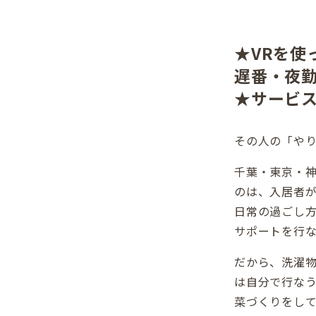
★VRを使
遅番・夜
★サービ
その人の「や
千葉・東京・神
のは、入居者
日常の過ごし
サポートを行な
だから、洗濯
は自分で行な
菜づくりをし