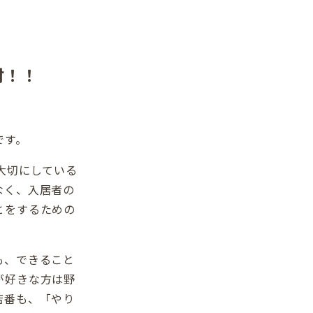
付！！
です。
大切にしている
なく、入居者の
とをするための
も、できること
が好きな方は野
店番も、「やり